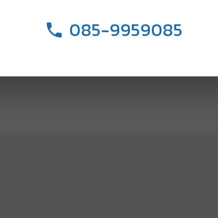
085-9959085
ความถนัดแต่ละคนแ
งานทำเว็บไซต์คือเร
รับทำเว