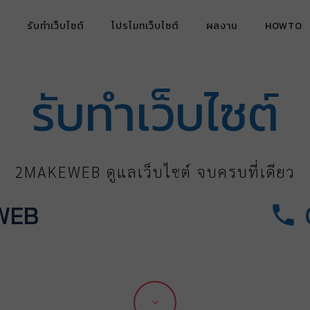
รับทำเว็บไซต์
โปรโมทเว็บไซต์
ผลงาน
HOWTO
รับทำเว็บไซต์
2MAKEWEB ดูแลเว็บไซต์ จบครบที่เดียว
WEB