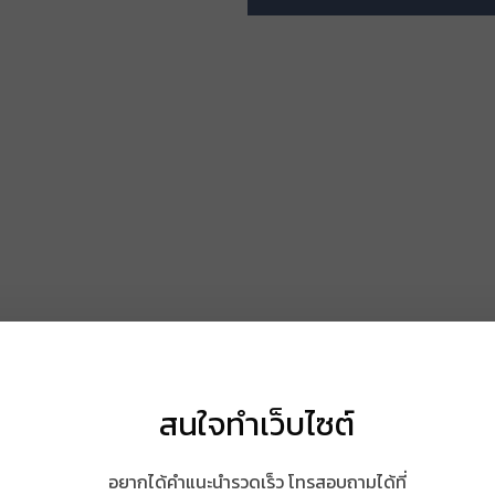
เว็บไซต์ธุร
แตกต่างอย
เหมาะสำหรับธุรกิจ
แนะนำ เพิ่มภาพลัก
มีคุณภาพ บริการถ่
บริการดูแลระบบเว็บ
เอง
สนใจทำเว็บไซต์
เราใส่ใจในรายละเอ
อาชีพ
พัฒนาเว็บไซ
อยากได้คำแนะนำรวดเร็ว โทรสอบถามได้ที่