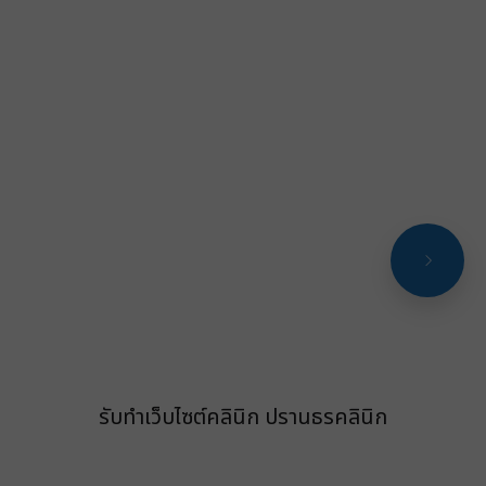
รับทำเว็บไซต์คลินิก ปรานธรคลินิก