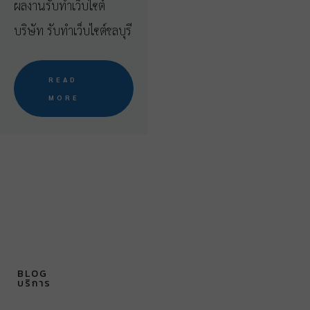
ผลงานรับทำเว็บไซต์
บริษัท รับทำเว็บไซต์ชลบุรี
READ
MORE
BLOG
บริการ