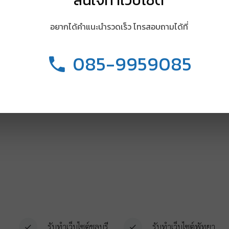
อยากได้คำแนะนำรวดเร็ว โทรสอบถามได้ที่
085-9959085
รับทำเว็บไซต์ชลบุรี
รับทำเว็บไซต์พัทยา