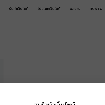
รับทำเว็บไซต์
โปรโมทเว็บไซต์
ผลงาน
HOWTO
สนใจทำเว็บไซต์