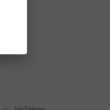
รับทำเว็บไซต์ระยอง