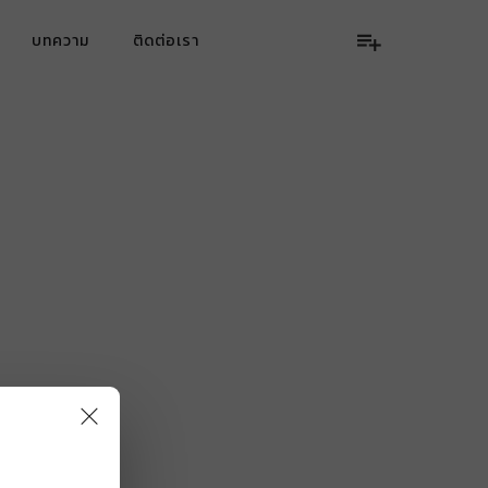
บทความ
ติดต่อเรา